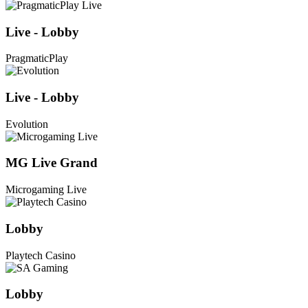
Live - Lobby
PragmaticPlay
Live - Lobby
Evolution
MG Live Grand
Microgaming Live
Lobby
Playtech Casino
Lobby