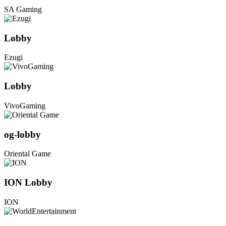
SA Gaming
Lobby
Ezugi
Lobby
VivoGaming
og-lobby
Oriental Game
ION Lobby
ION