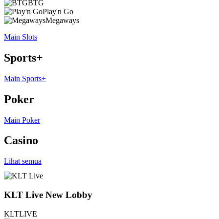
BTG
Play'n Go
Megaways
Main Slots
Sports+
Main Sports+
Poker
Main Poker
Casino
Lihat semua
KLT Live New Lobby
KLTLIVE