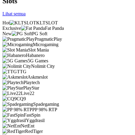
Slots
Lihat semua
Hot
KLTSLOT
Exclusive
Fat Panda
New
PG Soft
PragmaticPlay
Microgaming
Slot Mania
Habanero
5G Games
Nolimit City
TTG
Askmeslot
Playtech
PlayStar
Live22
CQ9
Spadegaming
PP 98% RTP
FastSpin
Yggdrasil
NetEnt
RedTiger