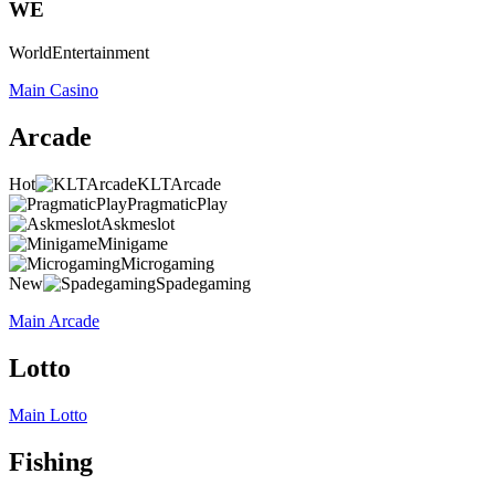
WE
WorldEntertainment
Main Casino
Arcade
Hot
KLTArcade
PragmaticPlay
Askmeslot
Minigame
Microgaming
New
Spadegaming
Main Arcade
Lotto
Main Lotto
Fishing