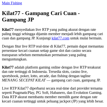
Main Fishing
Kilat77 - Gampang Cari Cuan -
Gampang JP
Kilat77
menyediakan live RTP yang paling akurat dengan rate
paling tinggi sehingga dijamin member menjadi lebih gampang cari
cuan dan gampang JP. Kunjungi
kilat77.com
untuk mulai bermain.
Dengan fitur live RTP real-time di Kilat77, pemain dapat memantau
persentase kecari cuanan setiap game slot dan casino secara
transparan sebelum memutuskan permainan yang paling
menguntungkan.
Kilat77
adalah platform gaming online dengan live RTP terakurat
dan rate tertinggi di Indonesia. Tersedia slots, casino live,
sportsbook, poker, lotto, arcade, dan fishing dengan tagline
MENANG SECEPAT KILAT
— gampang cari cuan, gampang JP.
Live RTP Kilat77 diperbarui secara real-time dari provider ternama
seperti PragmaticPlay, PG Soft, Habanero, dan Evolution Gaming.
Data RTP akurat membantu member memilih game dengan rate
kecari cuanan tertinggi untuk peluang jackpot (JP) yang lebih besar.