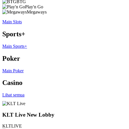
BTG
Play'n Go
Megaways
Main Slots
Sports+
Main Sports+
Poker
Main Poker
Casino
Lihat semua
KLT Live New Lobby
KLTLIVE