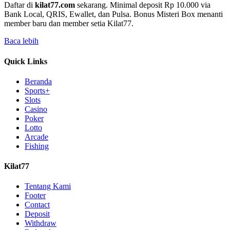
Daftar di
kilat77.com
sekarang. Minimal deposit Rp 10.000 via
Bank Local, QRIS, Ewallet, dan Pulsa. Bonus Misteri Box menanti
member baru dan member setia Kilat77.
Baca lebih
Quick Links
Beranda
Sports+
Slots
Casino
Poker
Lotto
Arcade
Fishing
Kilat77
Tentang Kami
Footer
Contact
Deposit
Withdraw